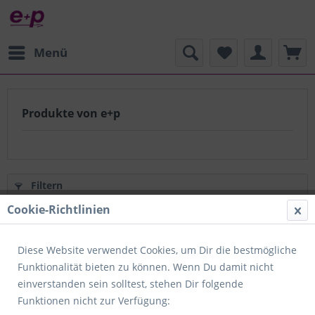
Menü
Produkte von e+p
Filtern
Cookie-Richtlinien
1
von
52
Diese Website verwendet Cookies, um Dir die bestmögliche
Funktionalität bieten zu können. Wenn Du damit nicht
einverstanden sein solltest, stehen Dir folgende
Funktionen nicht zur Verfügung: