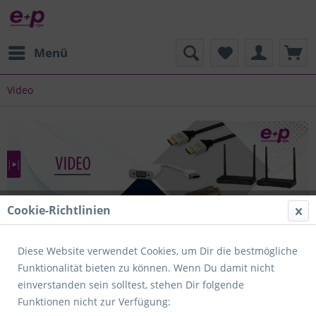
Menü
Video
Cookie-Richtlinien
Filtern
Diese Website verwendet Cookies, um Dir die bestmögliche
Funktionalität bieten zu können. Wenn Du damit nicht
einverstanden sein solltest, stehen Dir folgende
Funktionen nicht zur Verfügung:
1
von
10