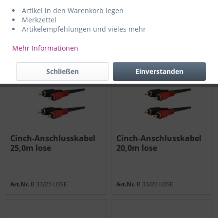
Cinch-Anschlusskabel
Stereo-Anschlusskabel
Artikel in den Warenkorb legen
1m
2,5m
Merkzettel
Artikelempfehlungen und vieles mehr
Mehr Informationen
Art.Nr.
B 832
Art.Nr.
B 111/2
Schließen
Einverstanden
Cinch-Anschlusskabel
Cinch-Anschlusskabel
25,0m lose
20,0m lose
Art.Nr.
B 33/25 LOSE
Art.Nr.
B 33/20 LOSE