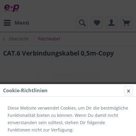
Menü
Übersicht
Patchkabel
CAT.6 Verbindungskabel 0,5m-Copy
Cookie-Richtlinien
Diese Website verwendet Cookies, um Dir die bestmögliche
Funktionalität bieten zu können. Wenn Du damit nicht
einverstanden sein solltest, stehen Dir folgende
Funktionen nicht zur Verfügung: