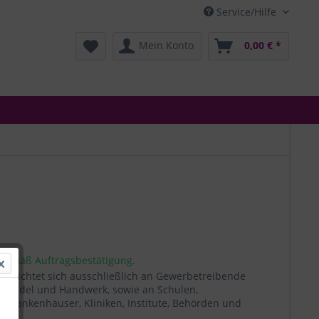
Service/Hilfe
Mein Konto
0,00 € *
 gemäß Auftragsbestätigung.
t richtet sich ausschließlich an Gewerbetreibende
, Handel und Handwerk, sowie an Schulen,
, Krankenhäuser, Kliniken, Institute, Behörden und