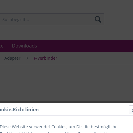
ce
Downloads
Adapter
F-Verbinder
Lieferzeit
ookie-Richtlinien
Unser Angebo
in Industrie
Laboratorien
Diese Website verwendet Cookies, um Dir die bestmögliche
Ämter.