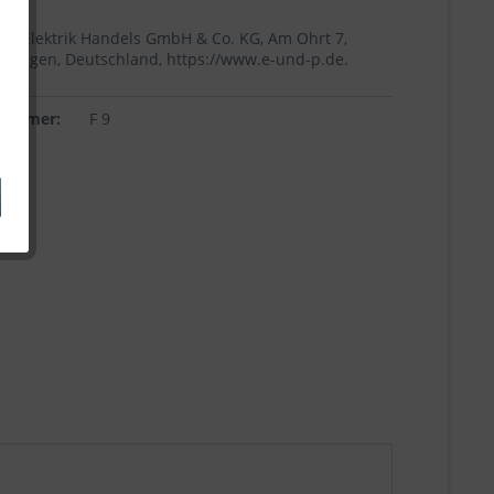
+p Elektrik Handels GmbH & Co. KG, Am Ohrt 7,
Höingen, Deutschland, https://www.e-und-p.de.
lnummer:
F 9