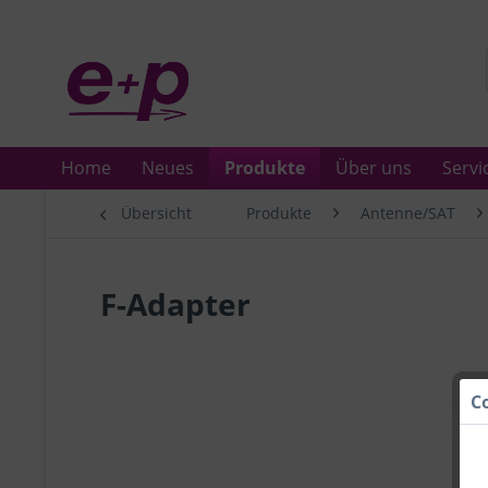
Home
Neues
Produkte
Über uns
Servi
Übersicht
Produkte
Antenne/SAT
F-Adapter
C