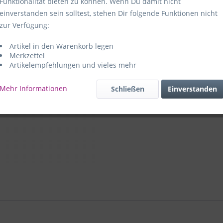
Funktionalität bieten zu können. Wenn Du damit nicht
einverstanden sein solltest, stehen Dir folgende Funktionen nicht
Hersteller:
e
zur Verfügung:
59469 Ense-
Artikel in den Warenkorb legen
e+p Artike
Merkzettel
Artikelempfehlungen und vieles mehr
Mehr Informationen
Schließen
Einverstanden