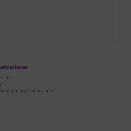
formationen
er uns
B
vatsphäre und Datenschutz