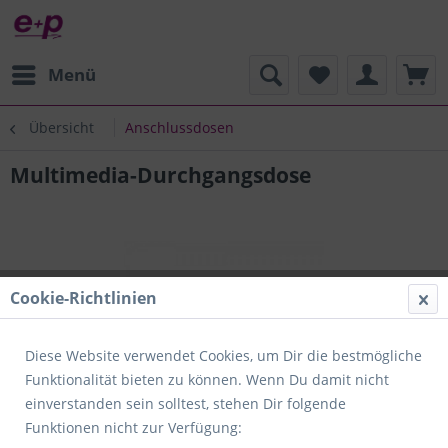
Menü
Übersicht
Anschlussdosen
Multimedia-Durchgangsdose
Cookie-Richtlinien
Diese Website verwendet Cookies, um Dir die bestmögliche
Funktionalität bieten zu können. Wenn Du damit nicht
einverstanden sein solltest, stehen Dir folgende
Funktionen nicht zur Verfügung: