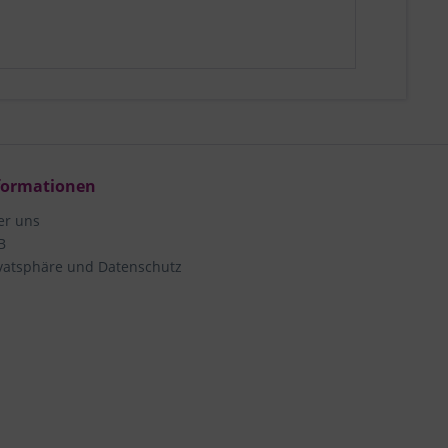
formationen
er uns
B
vatsphäre und Datenschutz