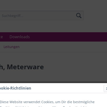
ce
Downloads
Leitungen
ch, Meterware
Lieferzeit
ookie-Richtlinien
Unser Angebo
in Industrie
Laboratorien
Diese Website verwendet Cookies, um Dir die bestmögliche
Ämter.