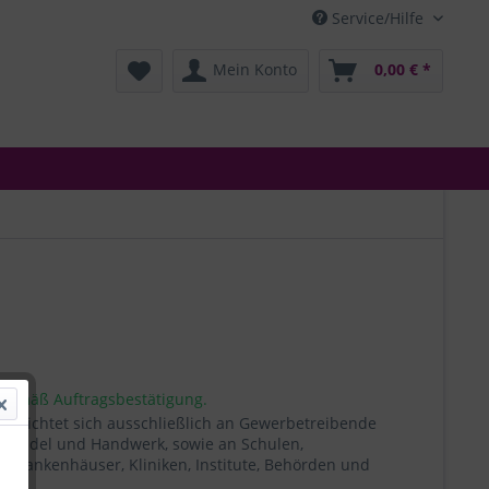
Service/Hilfe
Mein Konto
0,00 € *
 gemäß Auftragsbestätigung.
t richtet sich ausschließlich an Gewerbetreibende
, Handel und Handwerk, sowie an Schulen,
, Krankenhäuser, Kliniken, Institute, Behörden und