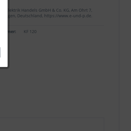
+p Elektrik Handels GmbH & Co. KG, Am Ohrt 7,
Höingen, Deutschland, https://www.e-und-p.de.
lnummer:
KF 120