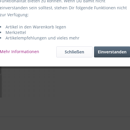
Funktionalität bieten zu können. Wenn Du damit nicht
einverstanden sein solltest, stehen Dir folgende Funktionen nicht
Hersteller:
e
zur Verfügung:
59469 Ense-
Artikel in den Warenkorb legen
e+p Artike
Merkzettel
Artikelempfehlungen und vieles mehr
Mehr Informationen
Schließen
Einverstanden