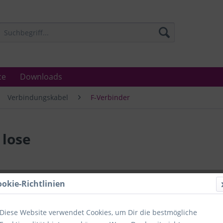
ce
Downloads
Verbindungskabel
F-Verbinder
 lose
Lieferzeit
ookie-Richtlinien
Unser Angebo
in Industrie
Laboratorien
Diese Website verwendet Cookies, um Dir die bestmögliche
Ämter.