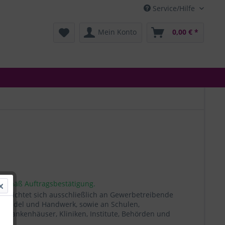
Service/Hilfe
Mein Konto
0,00 € *
 gemäß Auftragsbestätigung.
t richtet sich ausschließlich an Gewerbetreibende
, Handel und Handwerk, sowie an Schulen,
, Krankenhäuser, Kliniken, Institute, Behörden und