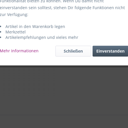
Funktionalität bieten zu können. Wenn Du damit nicht
einverstanden sein solltest, stehen Dir folgende Funktionen nicht
Hersteller:
e
zur Verfügung:
59469 Ense-
Artikel in den Warenkorb legen
e+p Artike
Merkzettel
Artikelempfehlungen und vieles mehr
Mehr Informationen
Schließen
Einverstanden