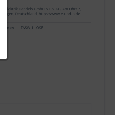
+p Elektrik Handels GmbH & Co. KG, Am Ohrt 7,
Höingen, Deutschland, https://www.e-und-p.de.
lnummer:
FASW 1 LOSE