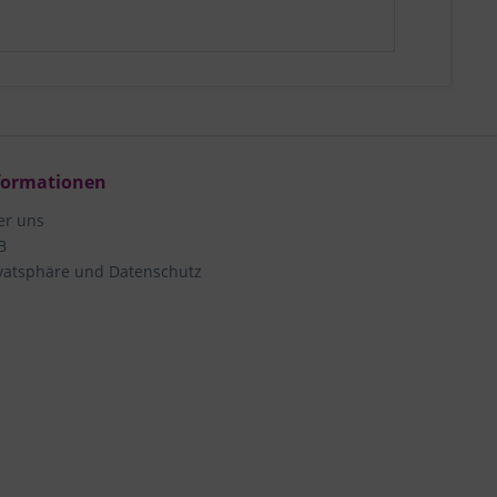
formationen
er uns
B
vatsphäre und Datenschutz