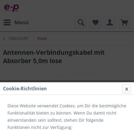
Menü
Übersicht
Koax
Antennen-Verbindungskabel mit
Absorber 5,0m lose
Cookie-Richtlinien
Diese Website verwendet Cookies, um Dir die bestmögliche
Funktionalität bieten zu können. Wenn Du damit nicht
einverstanden sein solltest, stehen Dir folgende
Funktionen nicht zur Verfügung: