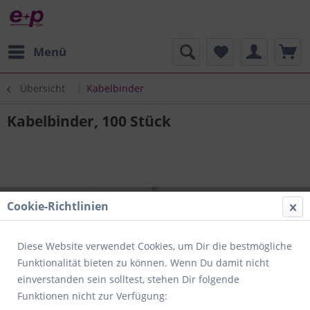
Menü
Übersicht
Kabelbinder
Kabelbinder, 100 Stück
Cookie-Richtlinien
Diese Website verwendet Cookies, um Dir die bestmögliche
Funktionalität bieten zu können. Wenn Du damit nicht
einverstanden sein solltest, stehen Dir folgende
Funktionen nicht zur Verfügung: