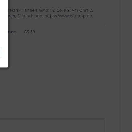
+p Elektrik Handels GmbH & Co. KG, Am Ohrt 7,
Höingen, Deutschland, https://www.e-und-p.de.
lnummer:
GS 39