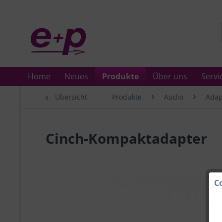
Home
Neues
Produkte
Über uns
Servi
Übersicht
Produkte
Audio
Adap
Cinch-Kompaktadapter
C