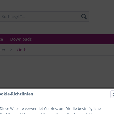
ce
Downloads
ter
Cinch
Lieferzeit
ookie-Richtlinien
Unser Angebo
in Industrie
Laboratorien
Diese Website verwendet Cookies, um Dir die bestmögliche
Ämter.