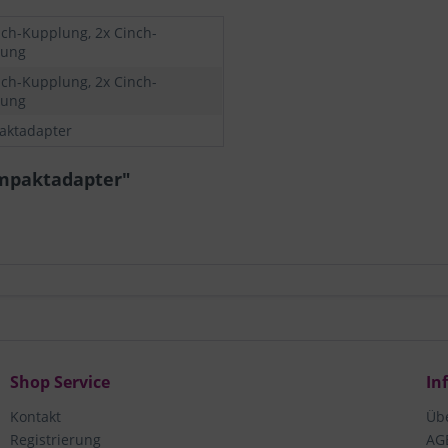
nch-Kupplung, 2x Cinch-
lung
nch-Kupplung, 2x Cinch-
lung
ktadapter
ompaktadapter"
Shop Service
In
Kontakt
Üb
Registrierung
AG