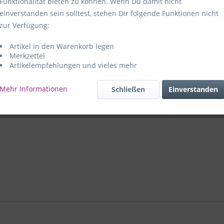
Funktionalität bieten zu können. Wenn Du damit nicht
einverstanden sein solltest, stehen Dir folgende Funktionen nicht
Hersteller:
e
zur Verfügung:
59469 Ense-
Artikel in den Warenkorb legen
e+p Artike
Merkzettel
Artikelempfehlungen und vieles mehr
Mehr Informationen
Schließen
Einverstanden