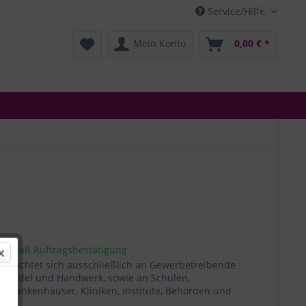
Service/Hilfe
Mein Konto
0,00 € *
 gemäß Auftragsbestätigung.
t richtet sich ausschließlich an Gewerbetreibende
, Handel und Handwerk, sowie an Schulen,
, Krankenhäuser, Kliniken, Institute, Behörden und