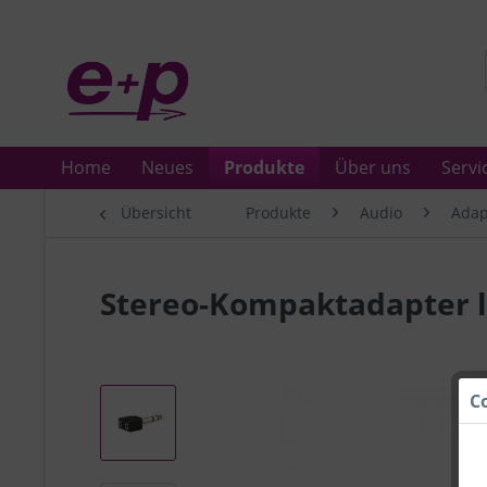
Home
Neues
Produkte
Über uns
Servi
Übersicht
Produkte
Audio
Adap
Stereo-Kompaktadapter 
C