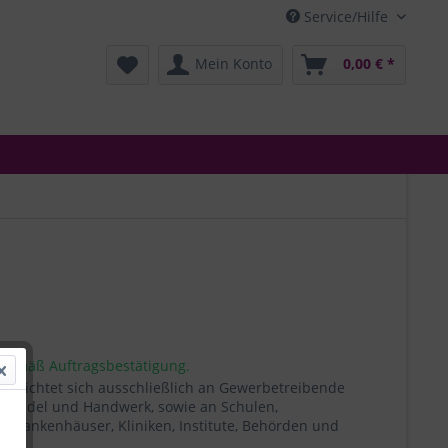
Service/Hilfe
Mein Konto
0,00 € *
 gemäß Auftragsbestätigung.
t richtet sich ausschließlich an Gewerbetreibende
, Handel und Handwerk, sowie an Schulen,
, Krankenhäuser, Kliniken, Institute, Behörden und