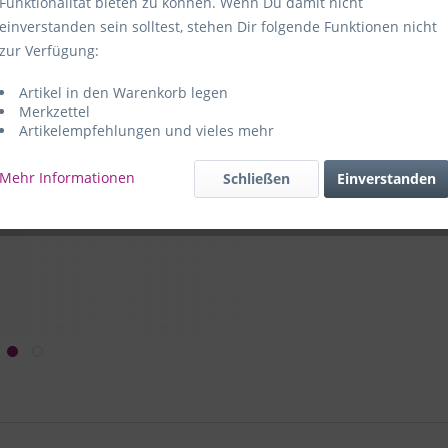
Funktionalität bieten zu können. Wenn Du damit nicht
einverstanden sein solltest, stehen Dir folgende Funktionen nicht
Hersteller:
e
zur Verfügung:
59469 Ense-
Artikel in den Warenkorb legen
e+p Artike
Merkzettel
Artikelempfehlungen und vieles mehr
Mehr Informationen
Schließen
Einverstanden