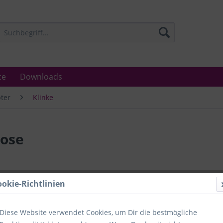
ce
Downloads
ter
Klinke
lose
Lieferzeit
ookie-Richtlinien
Unser Angebo
in Industrie
Laboratorien
Diese Website verwendet Cookies, um Dir die bestmögliche
Ämter.