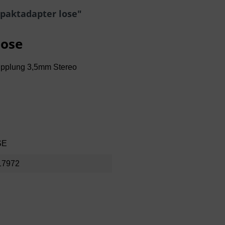
paktadapter lose"
lose
upplung 3,5mm Stereo
SE
17972