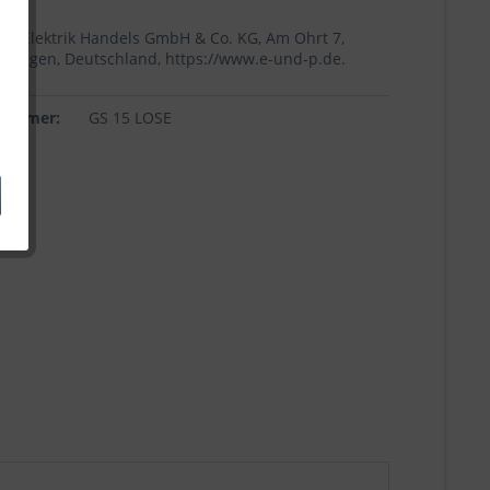
+p Elektrik Handels GmbH & Co. KG, Am Ohrt 7,
Höingen, Deutschland, https://www.e-und-p.de.
lnummer:
GS 15 LOSE