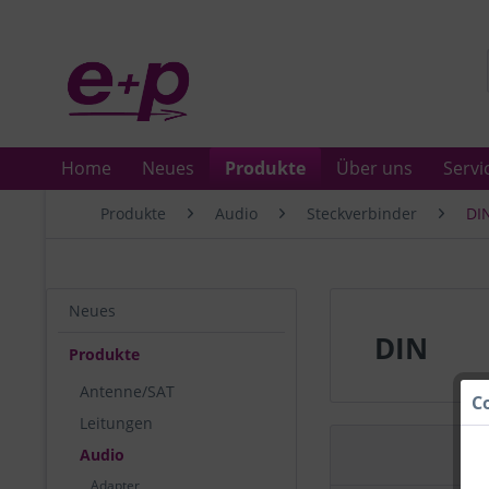
Home
Neues
Produkte
Über uns
Servi
Produkte
Audio
Steckverbinder
DI
Neues
DIN
Produkte
Antenne/SAT
C
Leitungen
Audio
Adapter