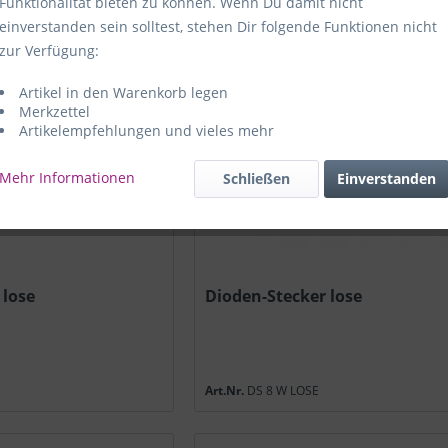
Funktionalität bieten zu können. Wenn Du damit nicht
einverstanden sein solltest, stehen Dir folgende Funktionen nicht
zur Verfügung:
Artikel in den Warenkorb legen
Merkzettel
Artikelempfehlungen und vieles mehr
Mehr Informationen
Schließen
Einverstanden
 lose
Dioden-Stecker lose
Art.Nr.
DS 8 W LOSE