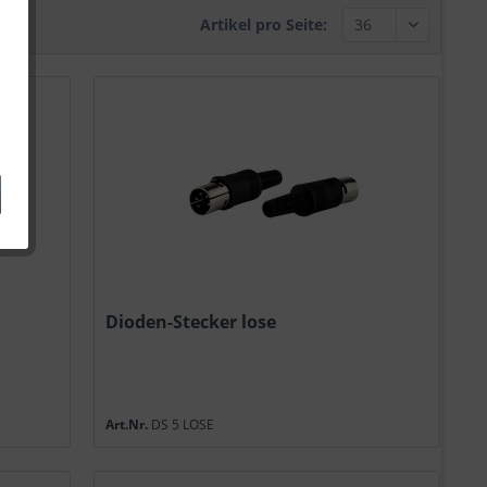
Artikel pro Seite:
Dioden-Stecker lose
Art.Nr.
DS 5 LOSE