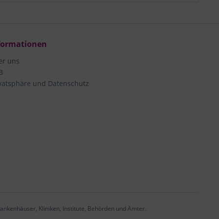
formationen
er uns
B
vatsphäre und Datenschutz
ankenhäuser, Kliniken, Institute, Behörden und Ämter.