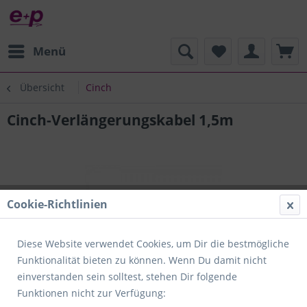
Menü
Übersicht
Cinch
Cinch-Verlängerungskabel 1,5m
Cookie-Richtlinien
Diese Website verwendet Cookies, um Dir die bestmögliche
Funktionalität bieten zu können. Wenn Du damit nicht
einverstanden sein solltest, stehen Dir folgende
Funktionen nicht zur Verfügung: