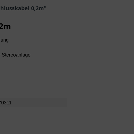
hlusskabel 0,2m"
,2m
lung
e Stereoanlage
70311