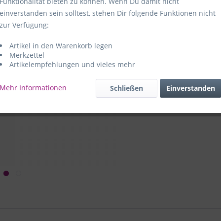
Funktionalität bieten zu können. Wenn Du damit nicht
einverstanden sein solltest, stehen Dir folgende Funktionen nicht
Hersteller:
e
zur Verfügung:
59469 Ense-
Artikel in den Warenkorb legen
e+p Artike
Merkzettel
Artikelempfehlungen und vieles mehr
Mehr Informationen
Schließen
Einverstanden