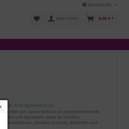
Service/Hilfe
Mein Konto
0,00 € *
 gemäß Auftragsbestätigung.
t richtet sich ausschließlich an Gewerbetreibende
, Handel und Handwerk, sowie an Schulen,
, Krankenhäuser, Kliniken, Institute, Behörden und