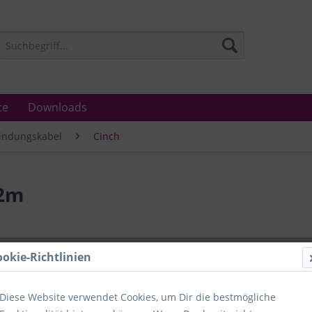
ce
Downloads
indungskabel
Cinch
,2m
Lieferzeit
ookie-Richtlinien
Unser Angebo
in Industrie
Laboratorien
Diese Website verwendet Cookies, um Dir die bestmögliche
Ämter.