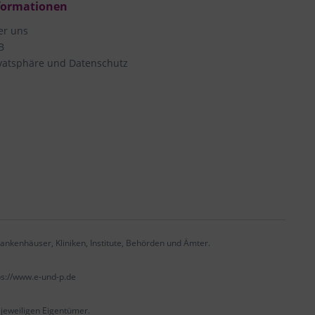
formationen
er uns
B
vatsphäre und Datenschutz
ankenhäuser, Kliniken, Institute, Behörden und Ämter.
ps://www.e-und-p.de
eweiligen Eigentümer.