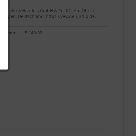
+p Elektrik Handels GmbH & Co. KG, Am Ohrt 7,
Höingen, Deutschland, https://www.e-und-p.de.
lnummer:
B 143/02