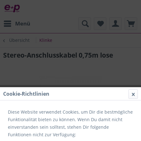
Menü
Übersicht
Klinke
Stereo-Anschlusskabel 0,75m lose
Cookie-Richtlinien
Diese Website verwendet Cookies, um Dir die bestmögliche
Funktionalität bieten zu können. Wenn Du damit nicht
einverstanden sein solltest, stehen Dir folgende
Funktionen nicht zur Verfügung: