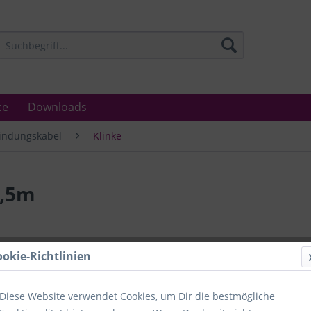
ce
Downloads
indungskabel
Klinke
2,5m
Lieferzeit
ookie-Richtlinien
Unser Angebo
in Industrie
Laboratorien
Diese Website verwendet Cookies, um Dir die bestmögliche
Ämter.