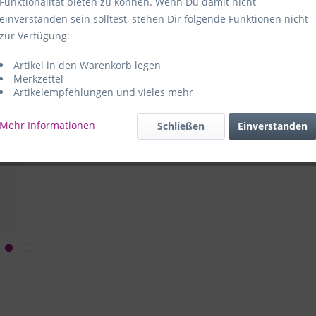
Funktionalität bieten zu können. Wenn Du damit nicht
einverstanden sein solltest, stehen Dir folgende Funktionen nicht
Hersteller:
e
zur Verfügung:
59469 Ense-
Artikel in den Warenkorb legen
e+p Artike
Merkzettel
Artikelempfehlungen und vieles mehr
Mehr Informationen
Schließen
Einverstanden