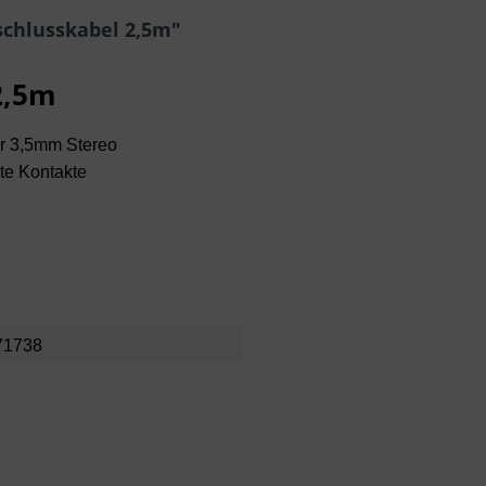
chlusskabel 2,5m"
2,5m
er 3,5mm Stereo
ete Kontakte
S
71738