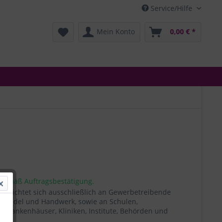
Service/Hilfe
Mein Konto
0,00 € *
 gemäß Auftragsbestätigung.
t richtet sich ausschließlich an Gewerbetreibende
, Handel und Handwerk, sowie an Schulen,
, Krankenhäuser, Kliniken, Institute, Behörden und