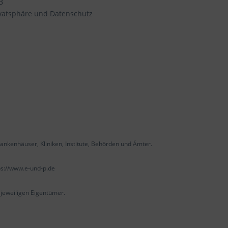
B
vatsphäre und Datenschutz
ankenhäuser, Kliniken, Institute, Behörden und Ämter.
ps://www.e-und-p.de
eweiligen Eigentümer.