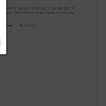
+p Elektrik Handels GmbH & Co. KG, Am Ohrt 7,
Höingen, Deutschland, https://www.e-und-p.de.
lnummer:
BS 111/2 S