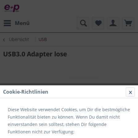
Menü
Übersicht
USB
USB3.0 Adapter lose
Cookie-Richtlinien
Diese Website verwendet Cookies, um Dir die bestmögliche
Funktionalität bieten zu können. Wenn Du damit nicht
einverstanden sein solltest, stehen Dir folgende
Funktionen nicht zur Verfügung: