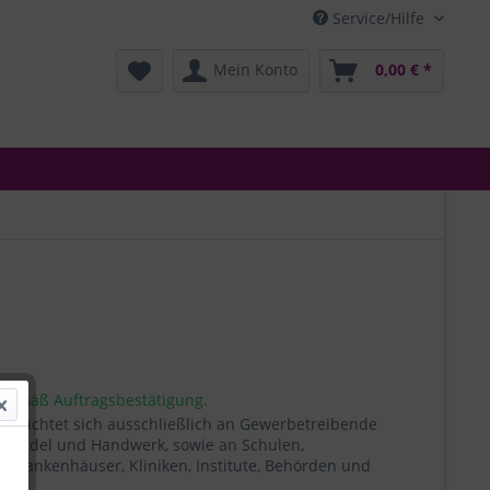
Service/Hilfe
Mein Konto
0,00 € *
 gemäß Auftragsbestätigung.
t richtet sich ausschließlich an Gewerbetreibende
, Handel und Handwerk, sowie an Schulen,
, Krankenhäuser, Kliniken, Institute, Behörden und