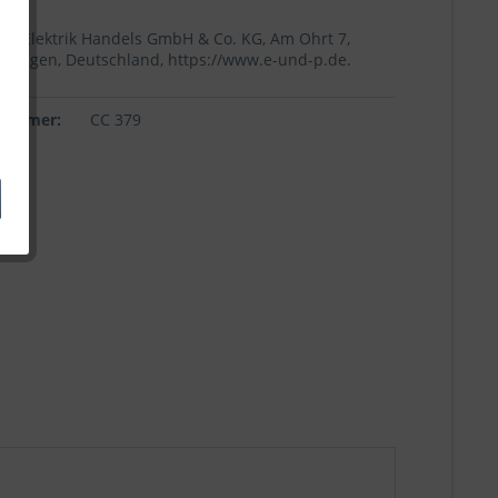
+p Elektrik Handels GmbH & Co. KG, Am Ohrt 7,
Höingen, Deutschland, https://www.e-und-p.de.
lnummer:
CC 379