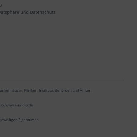
B
vatsphäre und Datenschutz
ankenhäuser, Kliniken, Institute, Behörden und Ämter.
ps://www.e-und-p.de
eweiligen Eigentümer.