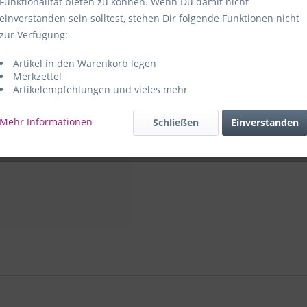
Funktionalität bieten zu können. Wenn Du damit nicht
einverstanden sein solltest, stehen Dir folgende Funktionen nicht
Hersteller:
e
zur Verfügung:
59469 Ense-
Artikel in den Warenkorb legen
e+p Artike
Merkzettel
Artikelempfehlungen und vieles mehr
Mehr Informationen
Schließen
Einverstanden