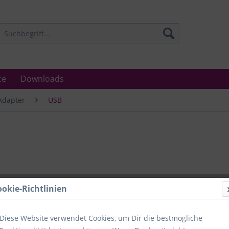
ce
Downloads
Adapter
USB
Lieferzeit
ookie-Richtlinien
Unser Angebo
in Industrie
Laboratorien
Diese Website verwendet Cookies, um Dir die bestmögliche
Ämter.