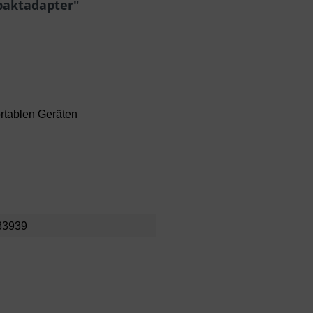
paktadapter"
rtablen Geräten
83939