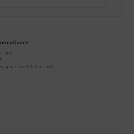
formationen
er uns
B
vatsphäre und Datenschutz