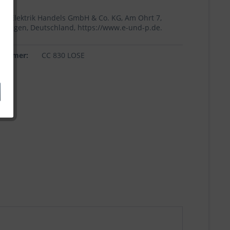
+p Elektrik Handels GmbH & Co. KG, Am Ohrt 7,
Höingen, Deutschland, https://www.e-und-p.de.
lnummer:
CC 830 LOSE