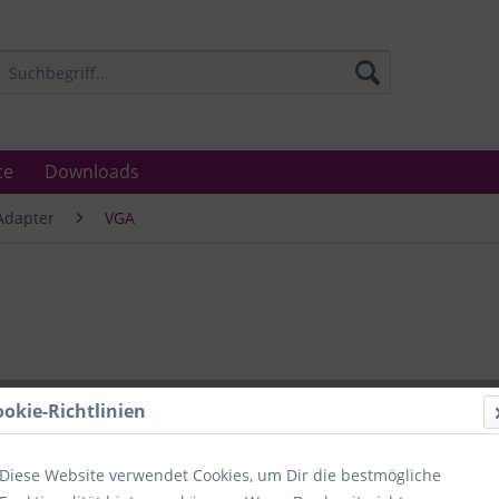
ce
Downloads
Adapter
VGA
Lieferzeit
ookie-Richtlinien
Unser Angebo
in Industrie
Laboratorien
Diese Website verwendet Cookies, um Dir die bestmögliche
Ämter.