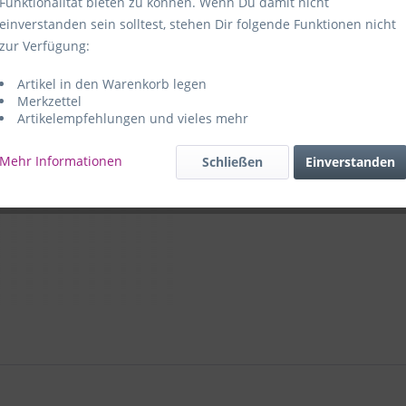
Funktionalität bieten zu können. Wenn Du damit nicht
einverstanden sein solltest, stehen Dir folgende Funktionen nicht
Hersteller:
e
zur Verfügung:
59469 Ense-
Artikel in den Warenkorb legen
e+p Artike
Merkzettel
Artikelempfehlungen und vieles mehr
Mehr Informationen
Schließen
Einverstanden