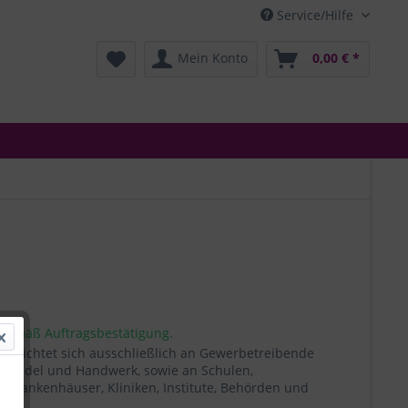
Service/Hilfe
Mein Konto
0,00 € *
 gemäß Auftragsbestätigung.
t richtet sich ausschließlich an Gewerbetreibende
, Handel und Handwerk, sowie an Schulen,
, Krankenhäuser, Kliniken, Institute, Behörden und