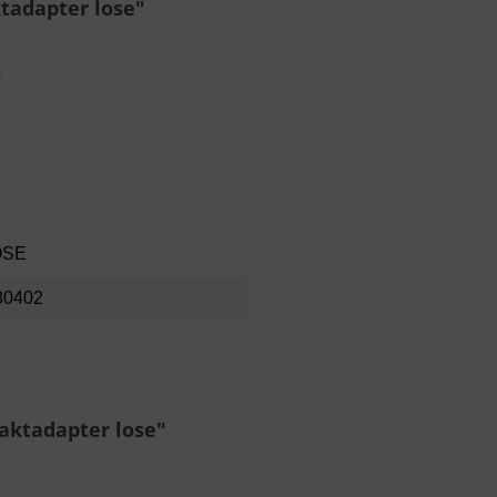
adapter lose"
e
OSE
80402
aktadapter lose"