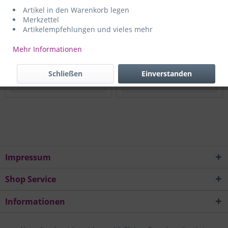
Artikel in den Warenkorb legen
Kategorie 5
Kategorie 6
Merkzettel
Verlegekabel, 100MHz
Verlegekabel, 300MHz
Artikelempfehlungen und vieles mehr
Mehr Informationen
Art.Nr.
CC 55
Art.Nr.
CC 56
Schließen
Einverstanden
Details
Details
Impressum
Shop Service
Informationen