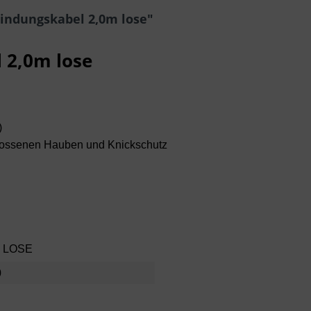
indungskabel 2,0m lose"
 2,0m lose
)
vergossenen Hauben und Knickschutz
S LOSE
0