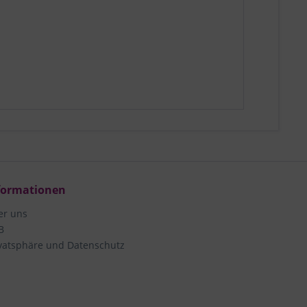
formationen
er uns
B
vatsphäre und Datenschutz