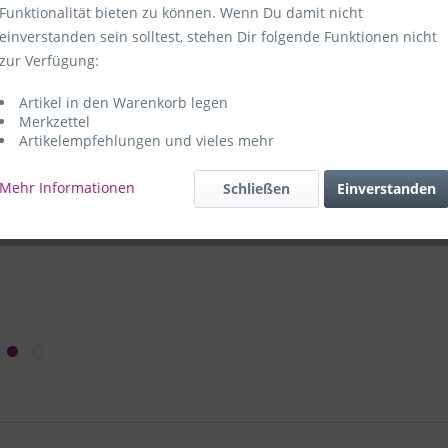
Funktionalität bieten zu können. Wenn Du damit nicht
Hersteller:
e
einverstanden sein solltest, stehen Dir folgende Funktionen nicht
59469 Ense-
zur Verfügung:
Artikel in den Warenkorb legen
e+p Artike
Merkzettel
Artikelempfehlungen und vieles mehr
Mehr Informationen
Schließen
Einverstanden