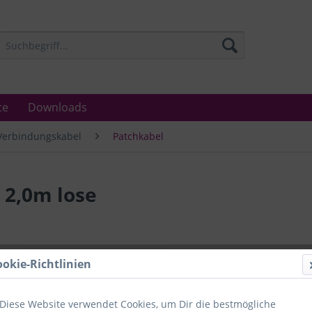
ce
Downloads
Verbindungskabel
Patchkabel
 2,0m lose
Lieferzeit
ookie-Richtlinien
Unser Angebo
in Industrie
Laboratorien
Diese Website verwendet Cookies, um Dir die bestmögliche
Ämter.