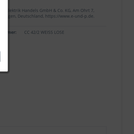
+p Elektrik Handels GmbH & Co. KG, Am Ohrt 7,
Höingen, Deutschland, https://www.e-und-p.de.
lnummer:
CC 42/2 WEISS LOSE