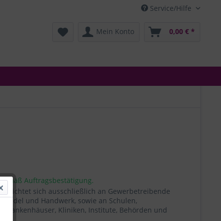
Service/Hilfe
Mein Konto
0,00 € *
 gemäß Auftragsbestätigung.
t richtet sich ausschließlich an Gewerbetreibende
, Handel und Handwerk, sowie an Schulen,
, Krankenhäuser, Kliniken, Institute, Behörden und