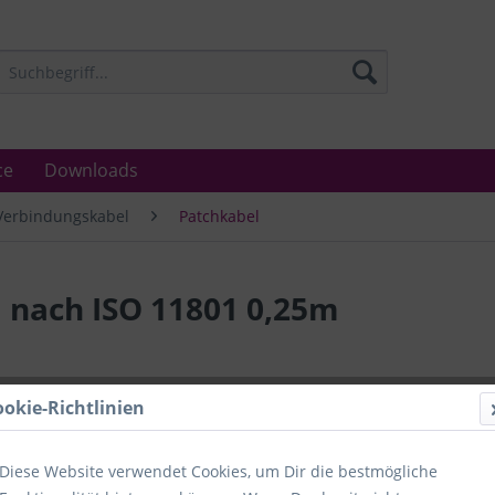
ce
Downloads
Verbindungskabel
Patchkabel
 nach ISO 11801 0,25m
Lieferzeit
ookie-Richtlinien
Unser Angebo
in Industrie
Laboratorien
Diese Website verwendet Cookies, um Dir die bestmögliche
Ämter.