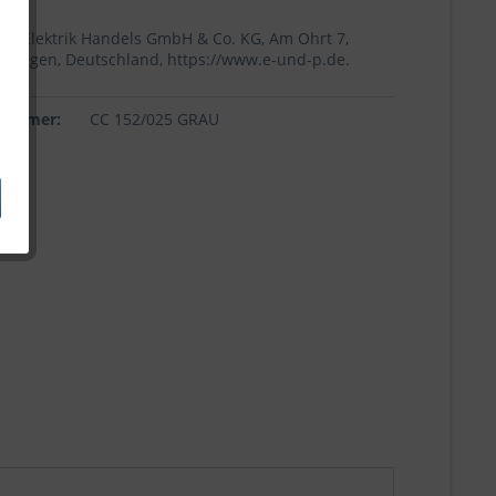
+p Elektrik Handels GmbH & Co. KG, Am Ohrt 7,
Höingen, Deutschland, https://www.e-und-p.de.
lnummer:
CC 152/025 GRAU