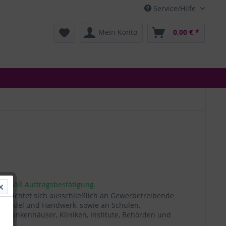
Service/Hilfe
Mein Konto
0,00 € *
 gemäß Auftragsbestätigung.
t richtet sich ausschließlich an Gewerbetreibende
, Handel und Handwerk, sowie an Schulen,
, Krankenhäuser, Kliniken, Institute, Behörden und