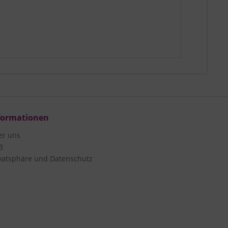
formationen
er uns
B
vatsphäre und Datenschutz