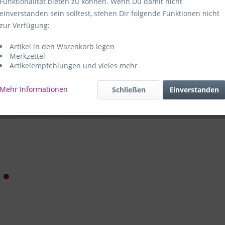
Funktionalität bieten zu können. Wenn Du damit nicht
einverstanden sein solltest, stehen Dir folgende Funktionen nicht
Hersteller:
e
zur Verfügung:
59469 Ense-
Artikel in den Warenkorb legen
e+p Artike
Merkzettel
Artikelempfehlungen und vieles mehr
Mehr Informationen
Schließen
Einverstanden