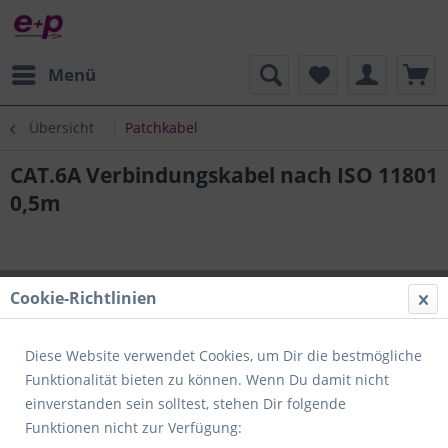
Menü
Übersicht
Patchkabel
CAT.6A Verbindungskabel nach ISO 11801
0,5m
Cookie-Richtlinien
Diese Website verwendet Cookies, um Dir die bestmögliche
Funktionalität bieten zu können. Wenn Du damit nicht
einverstanden sein solltest, stehen Dir folgende
Funktionen nicht zur Verfügung: