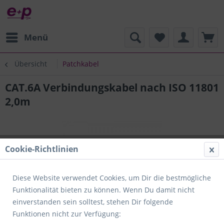
Menü
Übersicht
Patchkabel
CAT.6A Verbindungskabel nach ISO 11801
2,0m
Cookie-Richtlinien
Diese Website verwendet Cookies, um Dir die bestmögliche
Funktionalität bieten zu können. Wenn Du damit nicht
einverstanden sein solltest, stehen Dir folgende
Funktionen nicht zur Verfügung: