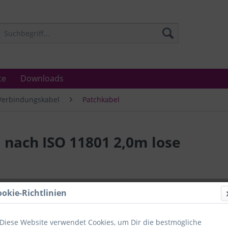
ce
Downloads
Verbindungskabel
Patchkabel
nach ISO 11801 2,0m lose
Lieferzeit
ookie-Richtlinien
Unser Angebo
in Industrie
Laboratorien
Diese Website verwendet Cookies, um Dir die bestmögliche
Ämter.