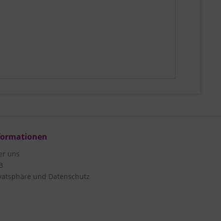
formationen
er uns
B
vatsphäre und Datenschutz