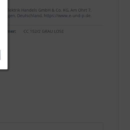
+p Elektrik Handels GmbH & Co. KG, Am Ohrt 7,
Höingen, Deutschland, https://www.e-und-p.de.
lnummer:
CC 152/2 GRAU LOSE