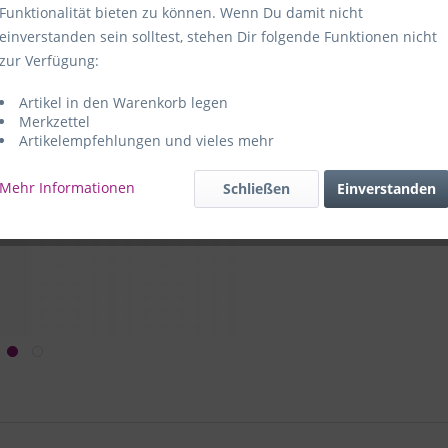
Funktionalität bieten zu können. Wenn Du damit nicht
Hersteller:
e
einverstanden sein solltest, stehen Dir folgende Funktionen nicht
59469 Ense-
zur Verfügung:
Artikel in den Warenkorb legen
e+p Artike
Merkzettel
Artikelempfehlungen und vieles mehr
Mehr Informationen
Schließen
Einverstanden