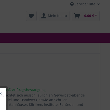
Service/Hilfe
Mein Konto
0,00 € *
 gemäß Auftragsbestätigung.
t richtet sich ausschließlich an Gewerbetreibende
, Handel und Handwerk, sowie an Schulen,
, Krankenhäuser, Kliniken, Institute, Behörden und