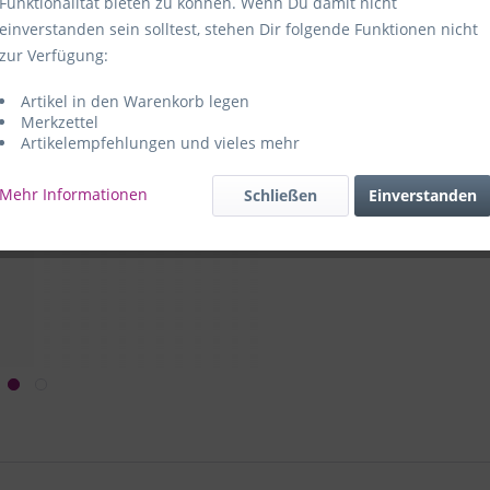
Funktionalität bieten zu können. Wenn Du damit nicht
einverstanden sein solltest, stehen Dir folgende Funktionen nicht
Hersteller:
e
zur Verfügung:
59469 Ense-
Artikel in den Warenkorb legen
e+p Artike
Merkzettel
Artikelempfehlungen und vieles mehr
Mehr Informationen
Schließen
Einverstanden