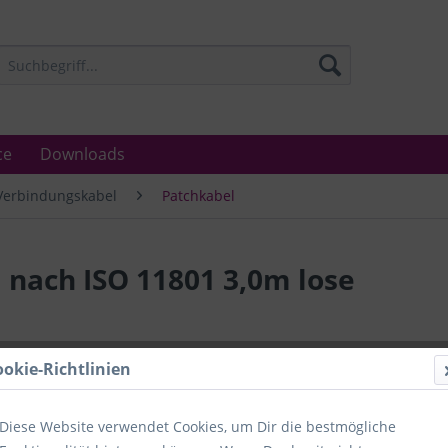
ce
Downloads
Verbindungskabel
Patchkabel
nach ISO 11801 3,0m lose
Lieferzeit
ookie-Richtlinien
Unser Angebo
in Industrie
Laboratorien
Diese Website verwendet Cookies, um Dir die bestmögliche
Ämter.