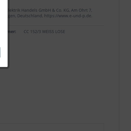
+p Elektrik Handels GmbH & Co. KG, Am Ohrt 7,
Höingen, Deutschland, https://www.e-und-p.de.
lnummer:
CC 152/3 WEISS LOSE