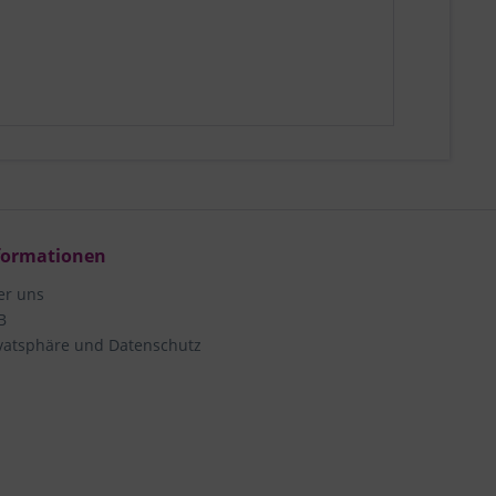
formationen
er uns
B
vatsphäre und Datenschutz