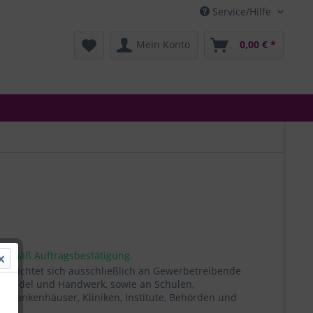
Service/Hilfe
Mein Konto
0,00 € *
 gemäß Auftragsbestätigung.
t richtet sich ausschließlich an Gewerbetreibende
, Handel und Handwerk, sowie an Schulen,
, Krankenhäuser, Kliniken, Institute, Behörden und