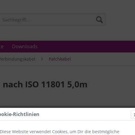
ce
Downloads
Verbindungskabel
Patchkabel
 nach ISO 11801 5,0m
Lieferzeit
ookie-Richtlinien
Unser Angebo
in Industrie
Laboratorien
Diese Website verwendet Cookies, um Dir die bestmögliche
Ämter.