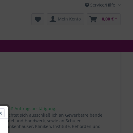
Service/Hilfe
Mein Konto
0,00 € *
 gemäß Auftragsbestätigung.
t richtet sich ausschließlich an Gewerbetreibende
, Handel und Handwerk, sowie an Schulen,
, Krankenhäuser, Kliniken, Institute, Behörden und