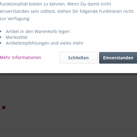
Funktionalität bieten zu können. Wenn Du damit nicht
Hersteller:
e
einverstanden sein solltest, stehen Dir folgende Funktionen nicht
59469 Ense-
zur Verfügung:
Artikel in den Warenkorb legen
e+p Artike
Merkzettel
Artikelempfehlungen und vieles mehr
Mehr Informationen
Schließen
Einverstanden