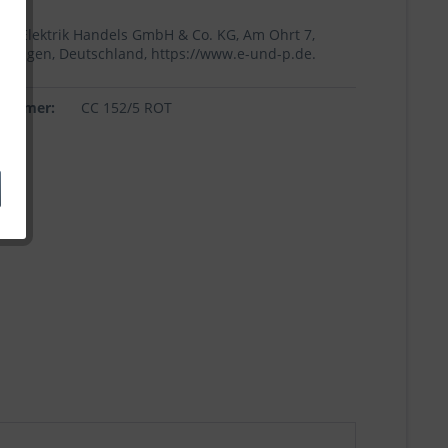
+p Elektrik Handels GmbH & Co. KG, Am Ohrt 7,
Höingen, Deutschland, https://www.e-und-p.de.
lnummer:
CC 152/5 ROT