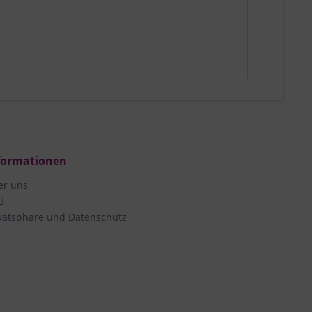
formationen
er uns
B
vatsphäre und Datenschutz