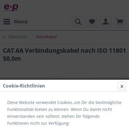
Menü
Übersicht
Patchkabel
CAT.6A Verbindungskabel nach ISO 11801
50,0m
Cookie-Richtlinien
Diese Website verwendet Cookies, um Dir die bestmögliche
Funktionalität bieten zu können. Wenn Du damit nicht
einverstanden sein solltest, stehen Dir folgende
Funktionen nicht zur Verfügung: