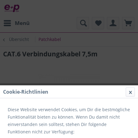
Menü
Übersicht
Patchkabel
CAT.6 Verbindungskabel 7,5m
Cookie-Richtlinien
Diese Website verwendet Cookies, um Dir die bestmögliche
Funktionalität bieten zu können. Wenn Du damit nicht
einverstanden sein solltest, stehen Dir folgende
Funktionen nicht zur Verfügung: