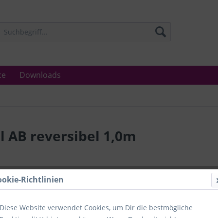
ce
Downloads
 AB reversibel 1,0m
Lieferzeit
ookie-Richtlinien
Unser Angebo
in Industrie
Laboratorien
Diese Website verwendet Cookies, um Dir die bestmögliche
Ämter.