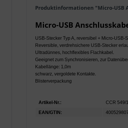
Produktinformationen "Micro-USB A
Micro-USB Anschlusskabe
USB-Stecker Typ A, reversibel
+
Micro-USB-St
Reversible, verdrehsichere USB-Stecker erla
Ultradünnes, hochflexibles Flachkabel.
Geeignet zum Synchronisieren, zur Datenübe
Kabellänge: 1,0m
schwarz, vergoldete Kontakte.
Blisterverpackung
Artikel-Nr.:
CCR 549/
EAN/GTIN:
40052980