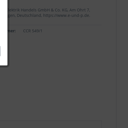
+p Elektrik Handels GmbH & Co. KG, Am Ohrt 7,
Höingen, Deutschland, https://www.e-und-p.de.
lnummer:
CCR 549/1