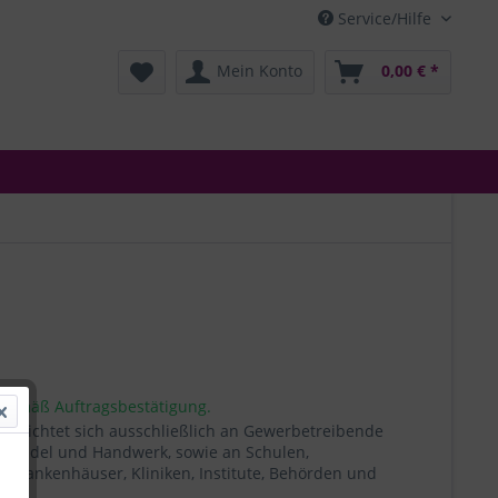
Service/Hilfe
Mein Konto
0,00 € *
 gemäß Auftragsbestätigung.
t richtet sich ausschließlich an Gewerbetreibende
, Handel und Handwerk, sowie an Schulen,
, Krankenhäuser, Kliniken, Institute, Behörden und