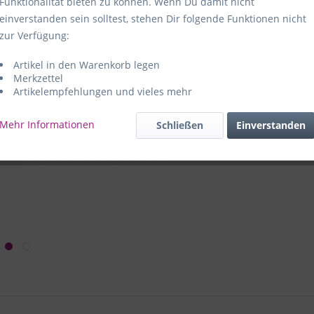
Funktionalität bieten zu können. Wenn Du damit nicht
einverstanden sein solltest, stehen Dir folgende Funktionen nicht
Hersteller:
e
zur Verfügung:
59469 Ense-
Artikel in den Warenkorb legen
e+p Artike
Merkzettel
Artikelempfehlungen und vieles mehr
Mehr Informationen
Schließen
Einverstanden