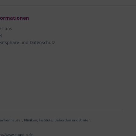
formationen
er uns
B
vatsphäre und Datenschutz
ankenhäuser, Kliniken, Institute, Behörden und Ämter.
ps://www.e-und-p.de