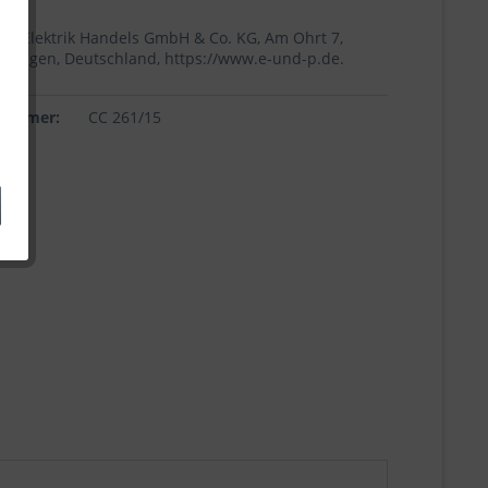
+p Elektrik Handels GmbH & Co. KG, Am Ohrt 7,
Höingen, Deutschland, https://www.e-und-p.de.
lnummer:
CC 261/15