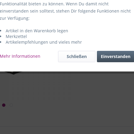
Funktionalität bieten zu können. Wenn Du damit nicht
Hersteller:
e
einverstanden sein solltest, stehen Dir folgende Funktionen nicht
59469 Ense-
zur Verfügung:
Artikel in den Warenkorb legen
e+p Artike
Merkzettel
Artikelempfehlungen und vieles mehr
Mehr Informationen
Schließen
Einverstanden