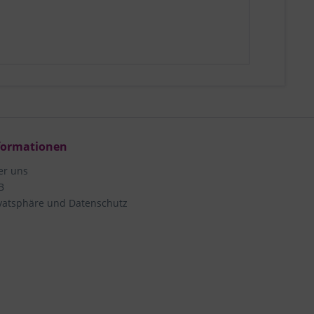
formationen
er uns
B
vatsphäre und Datenschutz