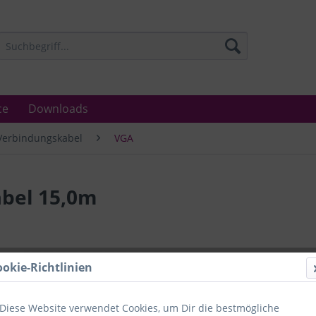
ce
Downloads
Verbindungskabel
VGA
bel 15,0m
Lieferzeit
ookie-Richtlinien
Unser Angebo
in Industrie
Laboratorien
Diese Website verwendet Cookies, um Dir die bestmögliche
Ämter.