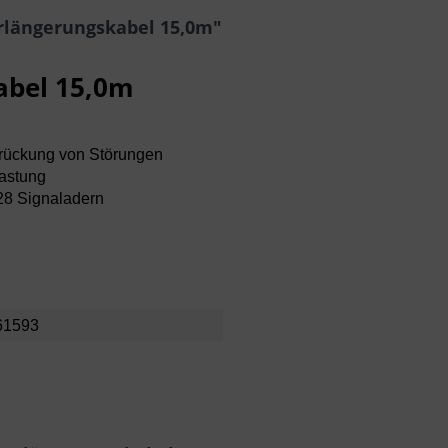
rlängerungskabel 15,0m"
abel 15,0m
drückung von Störungen
astung
28 Signaladern
61593