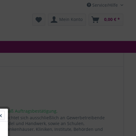
Service/Hilfe
Mein Konto
0,00 € *
 gemäß Auftragsbestätigung.
t richtet sich ausschließlich an Gewerbetreibende
, Handel und Handwerk, sowie an Schulen,
, Krankenhäuser, Kliniken, Institute, Behörden und