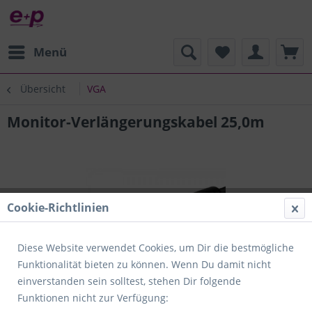
Menü
Übersicht
VGA
Monitor-Verlängerungskabel 25,0m
Cookie-Richtlinien
Diese Website verwendet Cookies, um Dir die bestmögliche
Funktionalität bieten zu können. Wenn Du damit nicht
einverstanden sein solltest, stehen Dir folgende
Funktionen nicht zur Verfügung: