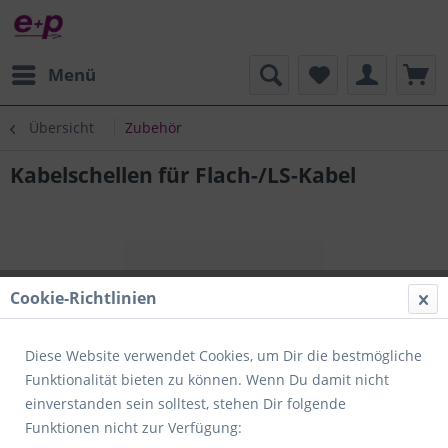
Menü
Übersicht
Zubehör
Kabelschellen für Flach-/LS-Kabel
Cookie-Richtlinien
Diese Website verwendet Cookies, um Dir die bestmögliche
Funktionalität bieten zu können. Wenn Du damit nicht
einverstanden sein solltest, stehen Dir folgende
Funktionen nicht zur Verfügung: