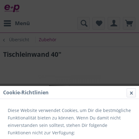
Menü
Übersicht
Zubehör
Tischleinwand 40"
Cookie-Richtlinien
Diese Website verwendet Cookies, um Dir die bestmögliche
Funktionalität bieten zu können. Wenn Du damit nicht
einverstanden sein solltest, stehen Dir folgende
Funktionen nicht zur Verfügung: