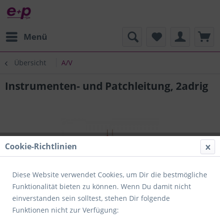
Menü
Übersicht
A/V
Instrumenten- und Patchleitung, 2adrig
Cookie-Richtlinien
Diese Website verwendet Cookies, um Dir die bestmögliche
Funktionalität bieten zu können. Wenn Du damit nicht
einverstanden sein solltest, stehen Dir folgende
Funktionen nicht zur Verfügung: