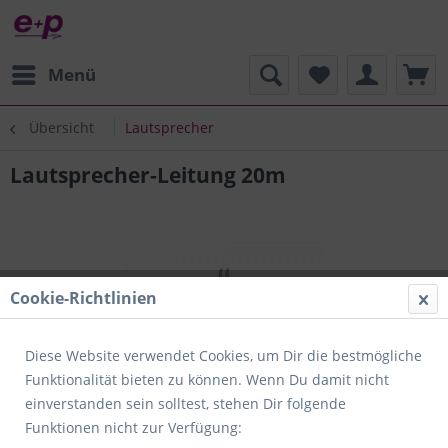
Menü
Übersicht
Lautsprecher
Lautsprecher-Leitung 20m
Cookie-Richtlinien
Diese Website verwendet Cookies, um Dir die bestmögliche
Funktionalität bieten zu können. Wenn Du damit nicht
einverstanden sein solltest, stehen Dir folgende
Funktionen nicht zur Verfügung: