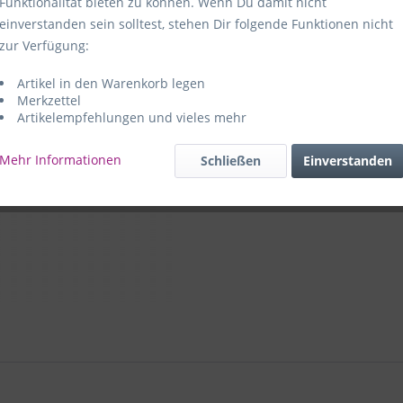
Funktionalität bieten zu können. Wenn Du damit nicht
einverstanden sein solltest, stehen Dir folgende Funktionen nicht
Hersteller:
e
zur Verfügung:
59469 Ense-
Artikel in den Warenkorb legen
e+p Artike
Merkzettel
Artikelempfehlungen und vieles mehr
Mehr Informationen
Schließen
Einverstanden