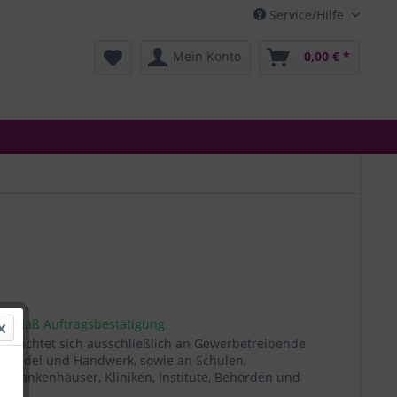
Service/Hilfe
Mein Konto
0,00 € *
 gemäß Auftragsbestätigung.
t richtet sich ausschließlich an Gewerbetreibende
, Handel und Handwerk, sowie an Schulen,
, Krankenhäuser, Kliniken, Institute, Behörden und