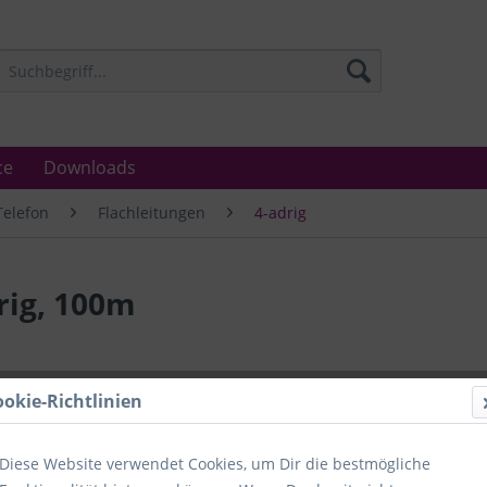
ce
Downloads
Telefon
Flachleitungen
4-adrig
rig, 100m
Lieferzeit
ookie-Richtlinien
Unser Angebo
in Industrie
Laboratorien
Diese Website verwendet Cookies, um Dir die bestmögliche
Ämter.