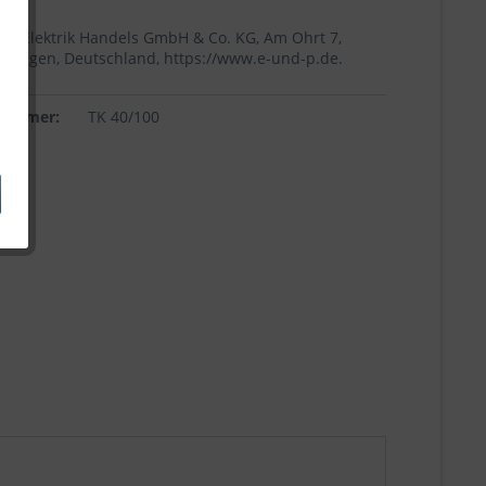
+p Elektrik Handels GmbH & Co. KG, Am Ohrt 7,
Höingen, Deutschland, https://www.e-und-p.de.
lnummer:
TK 40/100