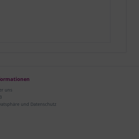
formationen
er uns
B
vatsphäre und Datenschutz