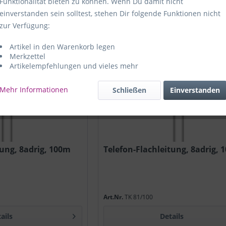
Funktionalität bieten zu können. Wenn Du damit nicht
einverstanden sein solltest, stehen Dir folgende Funktionen nicht
zur Verfügung:
Artikel in den Warenkorb legen
Merkzettel
Artikelempfehlungen und vieles mehr
Mehr Informationen
Schließen
Einverstanden
tung, 8adrig, 100m
Telefon-Flachleitung, 8adrig, 
Art.Nr.
TK 81/100
ails
Details