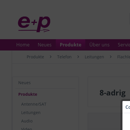
Home
Neues
Produkte
Über uns
Servi
Produkte
Telefon
Leitungen
Flachl
Neues
8-adrig
Produkte
Antenne/SAT
C
Leitungen
Audio
Video