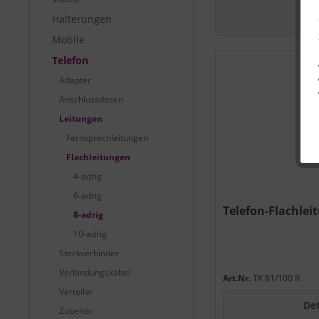
Halterungen
Mobile
Telefon
Adapter
Anschlussdosen
Leitungen
Fernsprechleitungen
Flachleitungen
4-adrig
6-adrig
Telefon-Flachlei
8-adrig
10-adrig
Steckverbinder
Verbindungskabel
Art.Nr.
TK 81/100 R
Verteiler
Det
Zubehör