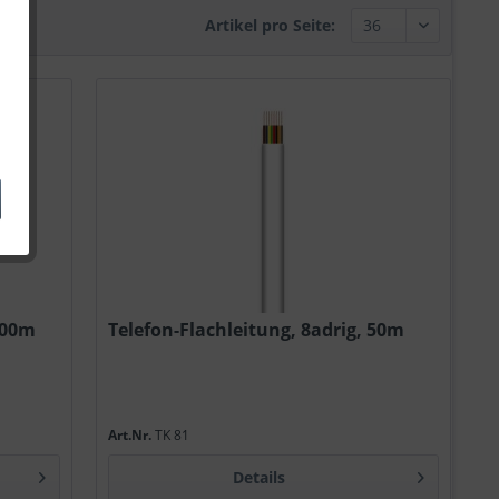
Artikel pro Seite:
100m
Telefon-Flachleitung, 8adrig, 50m
Art.Nr.
TK 81
Details