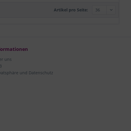
Artikel pro Seite:
formationen
er uns
B
vatsphäre und Datenschutz