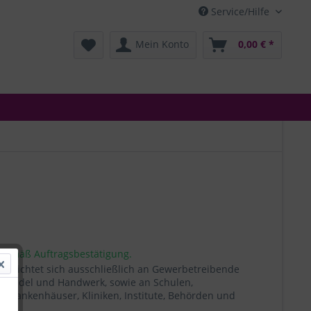
Service/Hilfe
Mein Konto
0,00 € *
 gemäß Auftragsbestätigung.
t richtet sich ausschließlich an Gewerbetreibende
, Handel und Handwerk, sowie an Schulen,
, Krankenhäuser, Kliniken, Institute, Behörden und