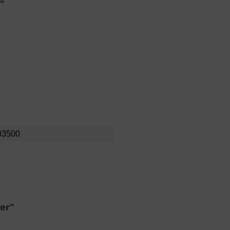
"
03500
er"