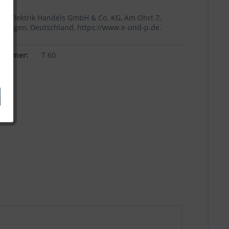
+p Elektrik Handels GmbH & Co. KG, Am Ohrt 7,
Höingen, Deutschland, https://www.e-und-p.de.
lnummer:
T 60