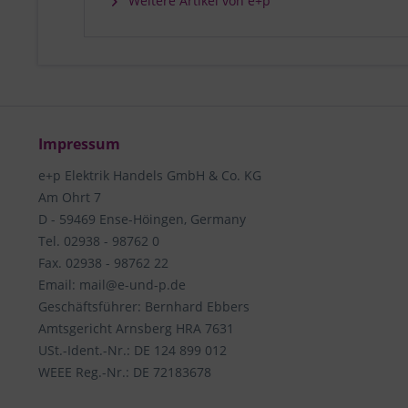
Weitere Artikel von e+p
Impressum
e+p Elektrik Handels GmbH & Co. KG
Am Ohrt 7
D - 59469 Ense-Höingen, Germany
Tel. 02938 - 98762 0
Fax. 02938 - 98762 22
Email: mail@e-und-p.de
Geschäftsführer: Bernhard Ebbers
Amtsgericht Arnsberg HRA 7631
USt.-Ident.-Nr.: DE 124 899 012
WEEE Reg.-Nr.: DE 72183678