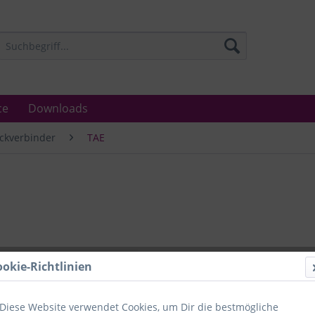
ce
Downloads
ckverbinder
TAE
Lieferzeit
ookie-Richtlinien
Unser Angebo
in Industrie
Laboratorien
Diese Website verwendet Cookies, um Dir die bestmögliche
Ämter.