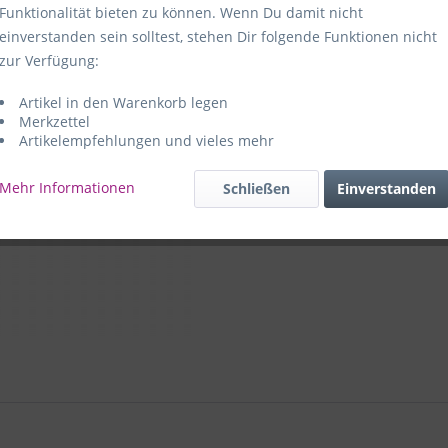
Funktionalität bieten zu können. Wenn Du damit nicht
Hersteller:
e
einverstanden sein solltest, stehen Dir folgende Funktionen nicht
59469 Ense-
zur Verfügung:
Artikel in den Warenkorb legen
e+p Artike
Merkzettel
Artikelempfehlungen und vieles mehr
Mehr Informationen
Schließen
Einverstanden