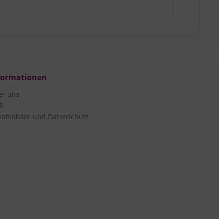
formationen
er uns
B
vatsphäre und Datenschutz