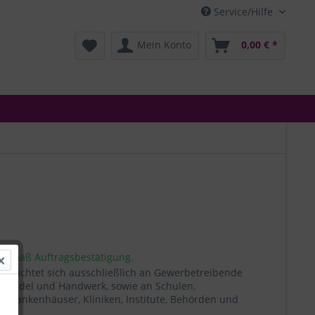
Service/Hilfe
Mein Konto
0,00 € *
 gemäß Auftragsbestätigung.
t richtet sich ausschließlich an Gewerbetreibende
, Handel und Handwerk, sowie an Schulen,
, Krankenhäuser, Kliniken, Institute, Behörden und