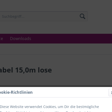
ce
Downloads
abel 15,0m lose
Lieferzeit
ookie-Richtlinien
Unser Angebo
in Industrie
Laboratorien
Diese Website verwendet Cookies, um Dir die bestmögliche
Ämter.