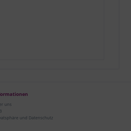
formationen
er uns
B
vatsphäre und Datenschutz