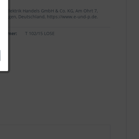
+p Elektrik Handels GmbH & Co. KG, Am Ohrt 7,
Höingen, Deutschland, https://www.e-und-p.de.
lnummer:
T 102/15 LOSE