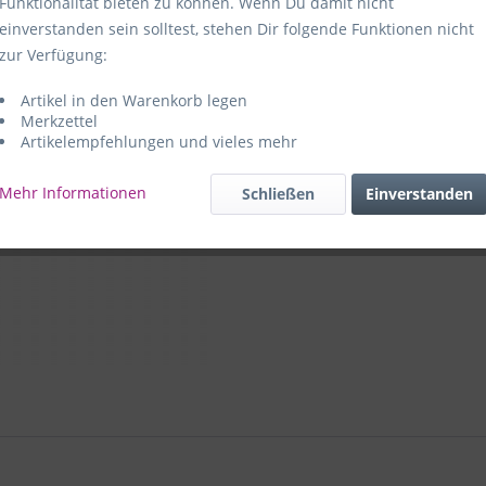
Funktionalität bieten zu können. Wenn Du damit nicht
einverstanden sein solltest, stehen Dir folgende Funktionen nicht
Hersteller:
e
zur Verfügung:
59469 Ense-
Artikel in den Warenkorb legen
e+p Artike
Merkzettel
Artikelempfehlungen und vieles mehr
Mehr Informationen
Schließen
Einverstanden