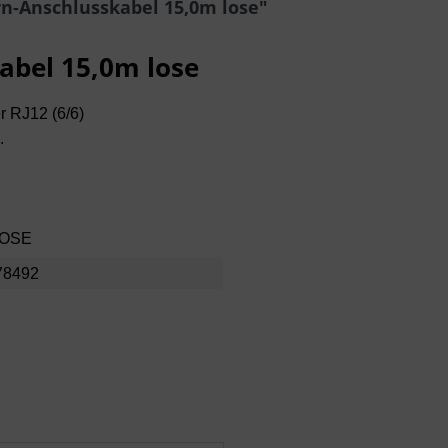
n-Anschlusskabel 15,0m lose"
abel 15,0m lose
r RJ12 (6/6)
.
LOSE
78492