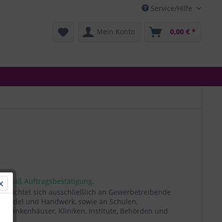
Service/Hilfe
Mein Konto
0,00 € *
 gemäß Auftragsbestätigung.
t richtet sich ausschließlich an Gewerbetreibende
, Handel und Handwerk, sowie an Schulen,
, Krankenhäuser, Kliniken, Institute, Behörden und