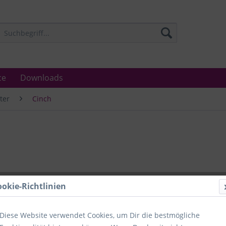
ce
Downloads
ter
Cinch
Lieferzeit
ookie-Richtlinien
Unser Angebo
in Industrie
Laboratorien
Diese Website verwendet Cookies, um Dir die bestmögliche
Ämter.