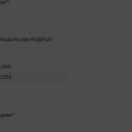
ter"
 L/Audio R) oder RGB/YUV
 LOSE
11253
apter"