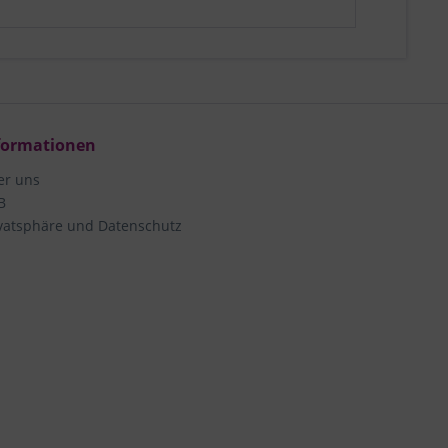
formationen
er uns
B
vatsphäre und Datenschutz