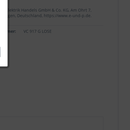
+p Elektrik Handels GmbH & Co. KG, Am Ohrt 7,
Höingen, Deutschland, https://www.e-und-p.de.
lnummer:
VC 917 G LOSE