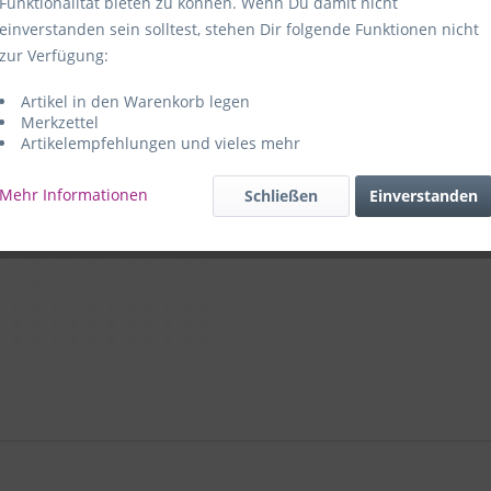
Funktionalität bieten zu können. Wenn Du damit nicht
einverstanden sein solltest, stehen Dir folgende Funktionen nicht
Hersteller:
e
zur Verfügung:
59469 Ense-
Artikel in den Warenkorb legen
e+p Artike
Merkzettel
Artikelempfehlungen und vieles mehr
Mehr Informationen
Schließen
Einverstanden