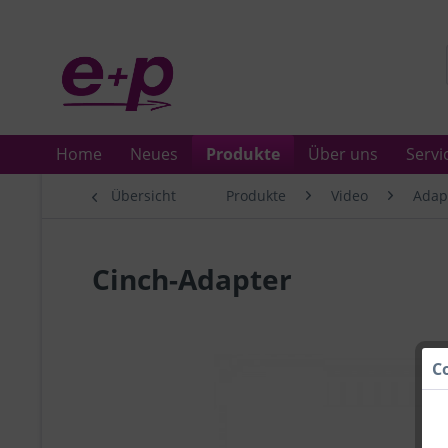
Home
Neues
Produkte
Über uns
Servi
Übersicht
Produkte
Video
Adap
Cinch-Adapter
C