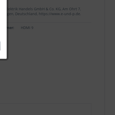
+p Elektrik Handels GmbH & Co. KG, Am Ohrt 7,
Höingen, Deutschland, https://www.e-und-p.de.
lnummer:
HDMI 9