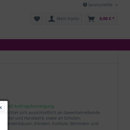
Service/Hilfe
Mein Konto
0,00 € *
 gemäß Auftragsbestätigung.
t richtet sich ausschließlich an Gewerbetreibende
, Handel und Handwerk, sowie an Schulen,
, Krankenhäuser, Kliniken, Institute, Behörden und