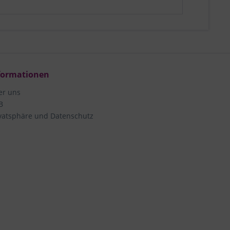
formationen
er uns
B
vatsphäre und Datenschutz