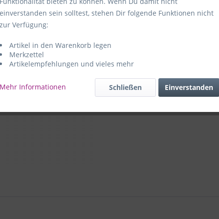
Funktionalität bieten zu können. Wenn Du damit nicht
einverstanden sein solltest, stehen Dir folgende Funktionen nicht
Hersteller:
e
zur Verfügung:
59469 Ense-
Artikel in den Warenkorb legen
e+p Artike
Merkzettel
Artikelempfehlungen und vieles mehr
Mehr Informationen
Schließen
Einverstanden