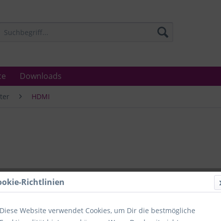
ce
Downloads
ter
HDMI
Lieferzeit
ookie-Richtlinien
Unser Angebo
in Industrie
Laboratorien
Diese Website verwendet Cookies, um Dir die bestmögliche
Ämter.