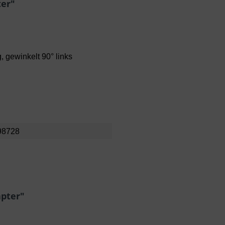
er"
 gewinkelt 90° links
98728
pter"