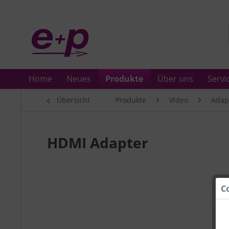
Home
Neues
Produkte
Über uns
Servi
Übersicht
Produkte
Video
Adap
HDMI Adapter
C