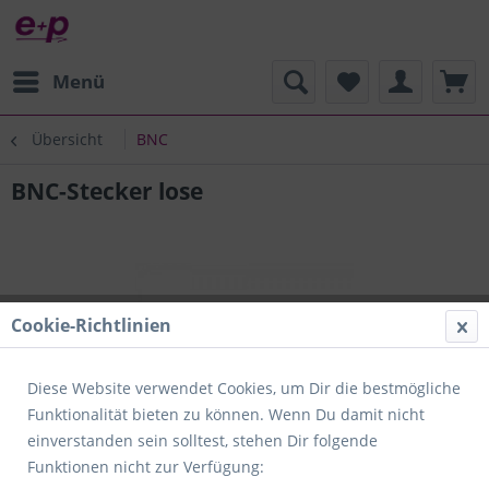
Menü
Übersicht
BNC
BNC-Stecker lose
Cookie-Richtlinien
Diese Website verwendet Cookies, um Dir die bestmögliche
Funktionalität bieten zu können. Wenn Du damit nicht
einverstanden sein solltest, stehen Dir folgende
Funktionen nicht zur Verfügung: