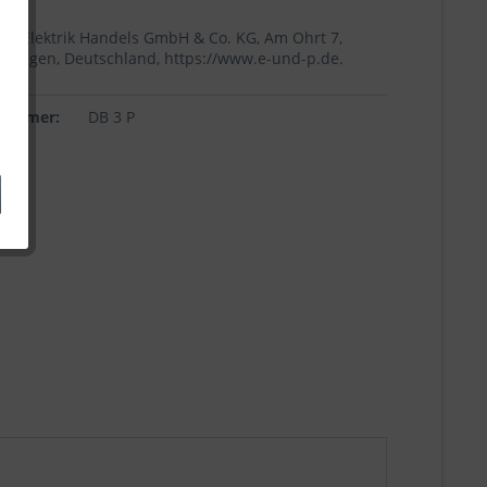
+p Elektrik Handels GmbH & Co. KG, Am Ohrt 7,
Höingen, Deutschland, https://www.e-und-p.de.
lnummer:
DB 3 P