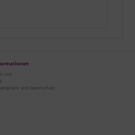
formationen
er uns
B
vatsphäre und Datenschutz