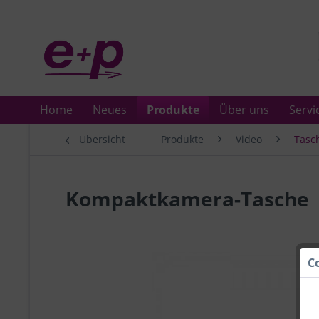
Home
Neues
Produkte
Über uns
Servi
Übersicht
Produkte
Video
Tasc
Kompaktkamera-Tasche
C