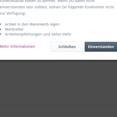
Funktionalität bieten zu können. Wenn Du damit nicht
einverstanden sein solltest, stehen Dir folgende Funktionen nicht
Hersteller:
e
zur Verfügung:
59469 Ense-
Artikel in den Warenkorb legen
e+p Artike
Merkzettel
Artikelempfehlungen und vieles mehr
Mehr Informationen
Schließen
Einverstanden