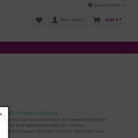
Service/Hilfe
Mein Konto
0,00 € *
 gemäß Auftragsbestätigung.
t richtet sich ausschließlich an Gewerbetreibende
, Handel und Handwerk, sowie an Schulen,
, Krankenhäuser, Kliniken, Institute, Behörden und