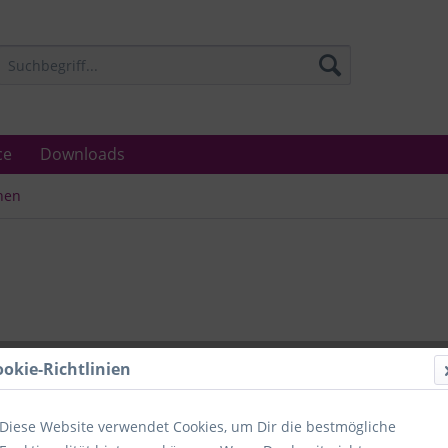
ce
Downloads
hen
Lieferzeit
ookie-Richtlinien
Unser Angebo
in Industrie
Laboratorien
Diese Website verwendet Cookies, um Dir die bestmögliche
Ämter.