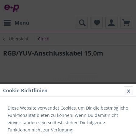
Menü
Übersicht
Cinch
RGB/YUV-Anschlusskabel 15,0m
Cookie-Richtlinien
Diese Website verwendet Cookies, um Dir die bestmögliche
Funktionalität bieten zu können. Wenn Du damit nicht
einverstanden sein solltest, stehen Dir folgende
Funktionen nicht zur Verfügung: