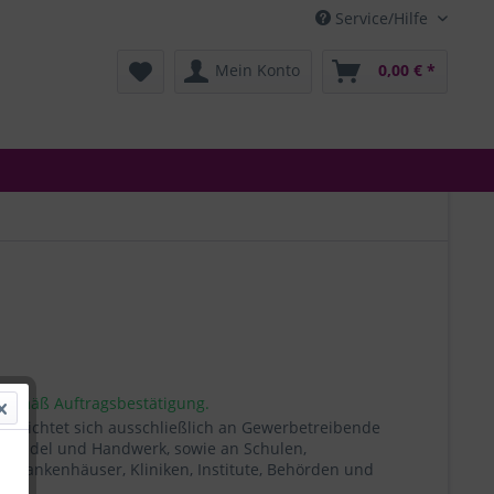
Service/Hilfe
Mein Konto
0,00 € *
 gemäß Auftragsbestätigung.
t richtet sich ausschließlich an Gewerbetreibende
, Handel und Handwerk, sowie an Schulen,
, Krankenhäuser, Kliniken, Institute, Behörden und