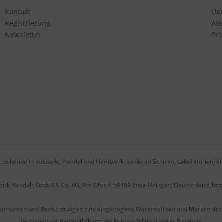
Kontakt
Üb
Registrierung
AG
Newsletter
Pri
treibende in Industrie, Handel und Handwerk, sowie an Schulen, Laboratorien, Kr
ektrik Handels GmbH & Co. KG, Am Ohrt 7, 59469 Ense-Höingen, Deutschland, htt
kennamen und Bezeichnungen sind eingetragene Warenzeichen und Marken der j
Sie dienen zur Verdeutlichung der Kompatibilität unserer Produkte.