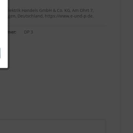
+p Elektrik Handels GmbH & Co. KG, Am Ohrt 7,
Höingen, Deutschland, https://www.e-und-p.de.
lnummer:
DP 3