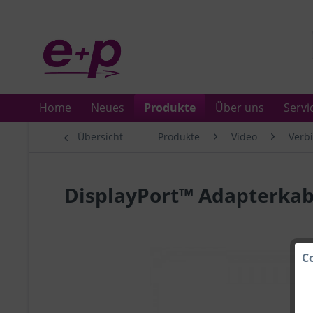
Home
Neues
Produkte
Über uns
Servi
Übersicht
Produkte
Video
Verb
DisplayPort™ Adapterkab
C