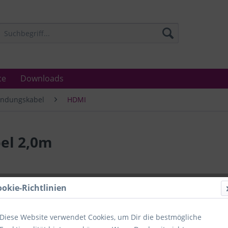
ce
Downloads
indungskabel
HDMI
el 2,0m
Lieferzeit
ookie-Richtlinien
Unser Angebo
in Industrie
Laboratorien
Diese Website verwendet Cookies, um Dir die bestmögliche
Ämter.