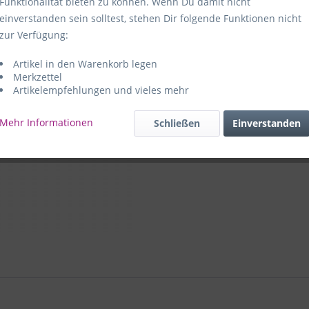
Funktionalität bieten zu können. Wenn Du damit nicht
einverstanden sein solltest, stehen Dir folgende Funktionen nicht
Hersteller:
e
zur Verfügung:
59469 Ense-
Artikel in den Warenkorb legen
e+p Artike
Merkzettel
Artikelempfehlungen und vieles mehr
Mehr Informationen
Schließen
Einverstanden