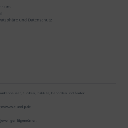
er uns
B
vatsphäre und Datenschutz
ankenhäuser, Kliniken, Institute, Behörden und Ämter.
ps://www.e-und-p.de
eweiligen Eigentümer.