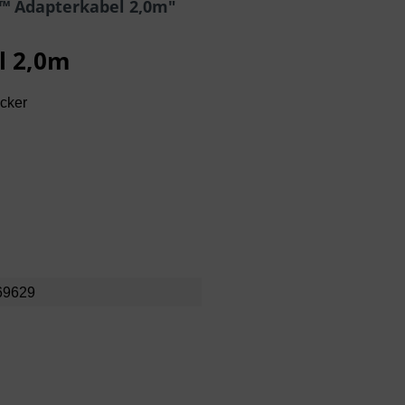
™ Adapterkabel 2,0m"
l 2,0m
ecker
69629