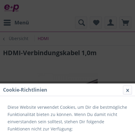
Menü
Übersicht
HDMI
HDMI-Verbindungskabel 1,0m
Cookie-Richtlinien
Diese Website verwendet Cookies, um Dir die bestmögliche
Funktionalität bieten zu können. Wenn Du damit nicht
einverstanden sein solltest, stehen Dir folgende
Funktionen nicht zur Verfügung: