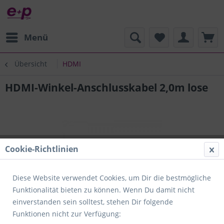
Menü
Übersicht
HDMI
HDMI-Winkel-Anschlusskabel 2,0m lose
Cookie-Richtlinien
Diese Website verwendet Cookies, um Dir die bestmögliche
Funktionalität bieten zu können. Wenn Du damit nicht
einverstanden sein solltest, stehen Dir folgende
Funktionen nicht zur Verfügung: