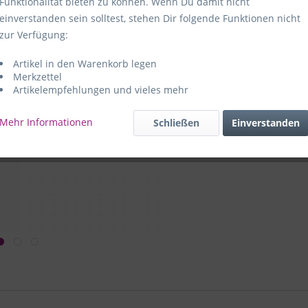
Funktionalität bieten zu können. Wenn Du damit nicht
einverstanden sein solltest, stehen Dir folgende Funktionen nicht
Hersteller:
e
zur Verfügung:
59469 Ense-
Artikel in den Warenkorb legen
e+p Artike
Merkzettel
Artikelempfehlungen und vieles mehr
Mehr Informationen
Schließen
Einverstanden