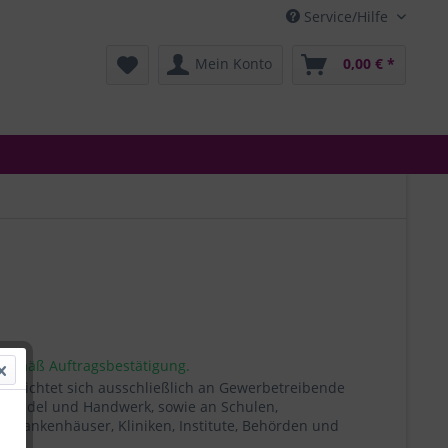
Service/Hilfe
Mein Konto
0,00 € *
 gemäß Auftragsbestätigung.
t richtet sich ausschließlich an Gewerbetreibende
, Handel und Handwerk, sowie an Schulen,
, Krankenhäuser, Kliniken, Institute, Behörden und