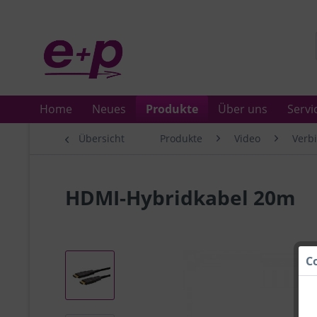
Home
Neues
Produkte
Über uns
Servi
Übersicht
Produkte
Video
Verb
HDMI-Hybridkabel 20m
C