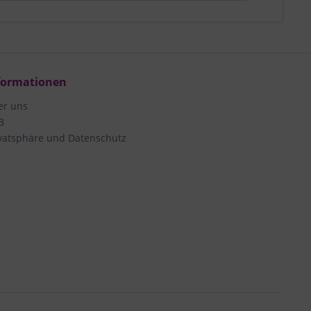
formationen
er uns
B
vatsphäre und Datenschutz