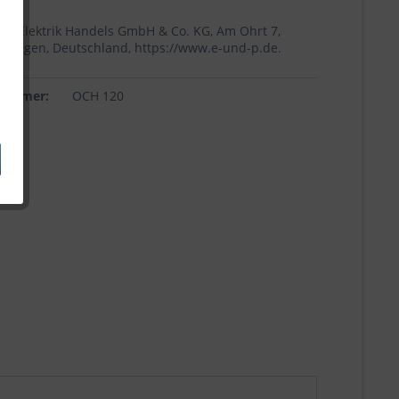
+p Elektrik Handels GmbH & Co. KG, Am Ohrt 7,
Höingen, Deutschland, https://www.e-und-p.de.
lnummer:
OCH 120