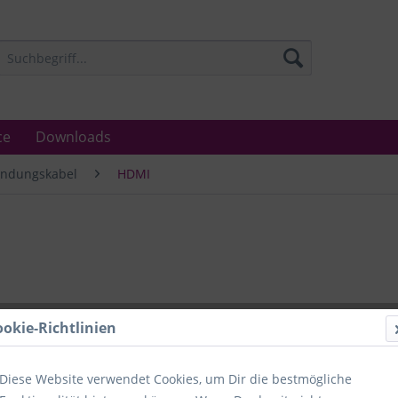
ce
Downloads
indungskabel
HDMI
Lieferzeit
ookie-Richtlinien
Unser Angebo
in Industrie
Laboratorien
Diese Website verwendet Cookies, um Dir die bestmögliche
Ämter.