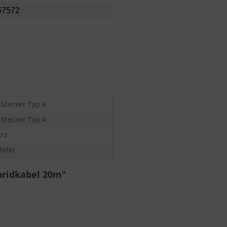
57572
Stecker Typ A
Stecker Typ A
rz
Meter
bridkabel 20m"